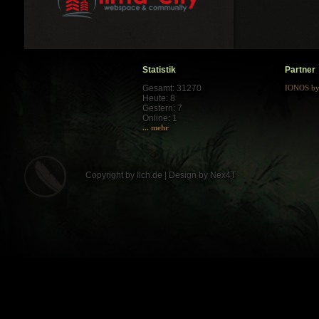
Statistik
Partner
Gesamt: 31270
IONOS b
Heute: 8
Gestern: 7
Online: 1
... mehr
Copyright by Ilch.de | Design by Nex4T