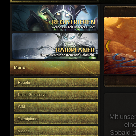
Menü
Regeln
Unser Spielserver
Wiki
Mit unse
Talentplaner
ein
Sobald d
Videos